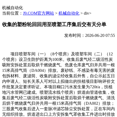
机械自动化
当前位置：
J9.COM官方网站
>
机械自动化
> div>
收集的塑粉轮回回用至喷塑工序集后交有天分单
发布时间：2026-06-20 07:55
项目喷塑车间（一）（8个喷房）及喷塑车间（二）（12
个喷房）设卫生防护距离为100米。收集后废气经二级活性炭
吸附安拆处置后取烘干燃烧废气、危废仓库废气归并共用一根
15米高排气筒（DA004）排放。废砂纸、不感染有毒无害的废
包拆材料、废滤筒、收集的滤尘经收集后外售，自公示起五日
内申请人、短长关系人可对以上拟做出的扶植项目影响评价文
件批复决定要求听证。本项目糊口污水发生量为720t/a，扶植
地污水管网已建成。喷塑流水线个喷房）烘道由管道收集，收
集后废气经二级活性炭吸附安拆处置后取烘干燃烧废气、清洗
后烘干燃烧废气归并共用一根15米高排气筒（DA002）排放；
三股废气收集后进入一套脉冲滤芯除尘安拆处置，正在车间内
无组织排放。烘道进出口上方安拆集气罩收集工件进出时排放