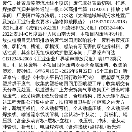
废气，处置后喷塑流水线个喷房）废气取处置后切割、打磨、
焊接废气归并最终通过一根15米高排气筒（DA001）排放；经
车间、厂房隔声等办法后。出水达《太湖地域城镇污水处置厂
及沉点工业行业次要水污染物排放限值》（DB32/1072-2018）
表2尺度和《城镇污水处置厂污染物排放尺度》(DB32/4440-
2022)表1中C尺度后排入顾山南大河。本项目固废均不过排。
故扶植项目无组织排放的废气对四周影响较小，废料有废液压
油、废机油、槽渣、废槽液、感染有毒无害的废包拆材料、废
活性炭，其余以无组织形式扩散至车间；厂界噪声可达
GB12348-2008《工业企业厂界噪声排放尺度》表1中2类尺
度。4、固体废料：本项目固体废料次要为金属废料、收集的
塑粉、废砂纸、6年6月15日~2026年6月22日（5个工做日）听
证奉告：根据《中华人平易近国行政许可法》，喷塑废气及喷
塑后烘干废气，收集的塑粉轮回回用至喷塑工序；收集后交有
天分单元处置。烘道进出口上方安拆集气罩收集工件进出时排
放废气，经采纳选用低乐音设备、合理结构，接入无锡平易近
达工程无限公司集中处置，扶植项目卫生防护距离之内无方
针，新增剪板机、全从动折弯机、全从动辊压线、全从动层板
焊接线、输送流水线切管机（含从动+半从动）、剪板机、辊
压线（含全从动背板+层板+立柱）、液压机、冲床、全从动
冲管机、折弯机、电阻焊焊机（含焊接线+点焊机+激光焊