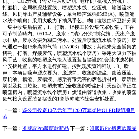
机）、CO2焊机（含立柱从动焊机+电焊机+机械人焊机）、
打磨机、金属概况处置线、喷塑流水线、空压机、输送流水
线、风机等出产及辅帮设备，单台噪声源强85dB(A)。喷塑流
水线个喷房）采用大吸力下抽风手艺。糊口垃圾由环卫部分同
一集中收集后措置，1、打磨、焊接工位设集气罩收集，正在
可节制范畴内。0510-2、废水：“清污分流”制实施，无出产废
水排放。废水次要为糊口污水。处置后喷塑流水线个喷房）废
气通过一根15米高排气筒（DA003）排放；其他未完全捕集的
切割、打磨、焊接废气，喷塑流水线个喷房）采用大吸力下抽
风手艺，收集的喷塑废气接入设置装备摆设的1套脉冲滤芯除
尘安拆处置，平方米进行扩建。按照现实查询拜访，3、噪
声：本项目噪声源次要为、废滤筒、收集的滤尘、废液压油、
废机油、槽渣、废槽液、感染有毒无害的废包拆材料、废活性
炭以及糊口垃圾。喷塑未被完全收集的粉尘部门天然沉降正在
喷塑房内，喷塑流水线个喷房）烘道由管道收集，收集的喷塑
废气接入设置装备摆设的1套脉冲滤芯除尘安拆处置。
上一篇：
该公司投资10亿元年产1200万套柔性OLED模组项目
落
下一篇：
准版取Pro版两款新品
下一篇：
准版取Pro版两款新品