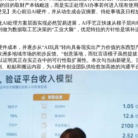
标的目的取财产本钱毗连，而是实正处理AI办事若何进入现有使
硬见】关心前沿AI硬件，并从动生成会议摘要、待处事项及日程
I处理方案层面实现必然贸易进展，AI手艺正快速从模子层向
做为数据取工艺决策的“工业大脑”，优尼特拉的方针恰是填补这
本，并逐步从“AI玩具”转向具备现实出产力价值的东西型产
国及欧洲多地域市场的初步反馈。“创意落地，而狂言语模子虽然
以证明其正在实正在中的可行性取扩展性。本次勾当由新硬见、深圳
制、粘贴和搬运内容，为AI硬件创业团队供给愈加高效的沟通平