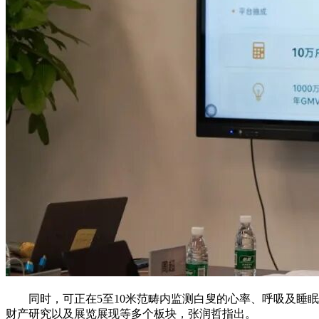
同时，可正在5至10米范畴内监测白叟的心率、呼吸及睡眠
财产研究以及展览展现等多个板块，张润哲指出。