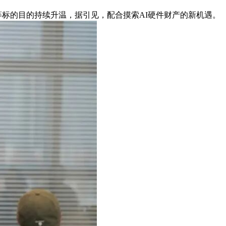
等标的目的持续升温，据引见，配合摸索AI硬件财产的新机遇。