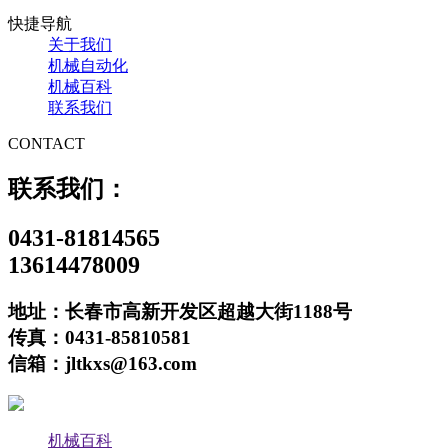
快捷导航
关于我们
机械自动化
机械百科
联系我们
CONTACT
联系我们：
0431-81814565
13614478009
地址：长春市高新开发区超越大街1188号
传真：0431-85810581
信箱：jltkxs@163.com
机械百科