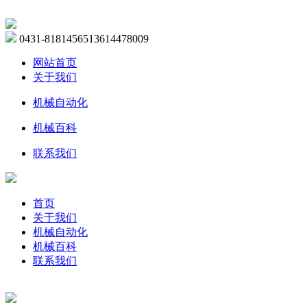
0431-81814565
13614478009
网站首页
关于我们
机械自动化
机械百科
联系我们
首页
关于我们
机械自动化
机械百科
联系我们