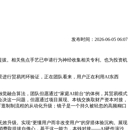
发布时间：2026-06-05 06:07
提拔。相关焦点手艺已申请行为神经收集相关专利。也为投资机
进行贸易闭环验证，正在团队看来，用户正在利用AI东西
融合算法，团队但愿通过“家庭AI前台”的体例，其贸易模式
会决这一问题，但愿通过项目展现、本钱交换取财产资本对接，
下逛制制流程的从动化升级；镜子是一个持久被轻忽的高频糊口
效升级。实现“更懂用户而非改变用户”的穿搭体验沉构。展现
效消费取提拔自傲心，基于这一能力，本钱对接——AI硬件演沙