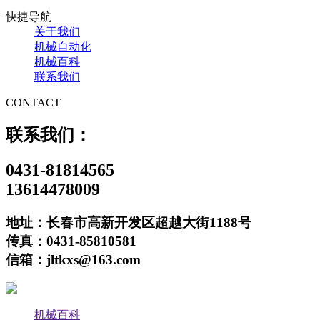
快捷导航
关于我们
机械自动化
机械百科
联系我们
CONTACT
联系我们：
0431-81814565
13614478009
地址：长春市高新开发区超越大街1188号
传真：0431-85810581
信箱：jltkxs@163.com
机械百科