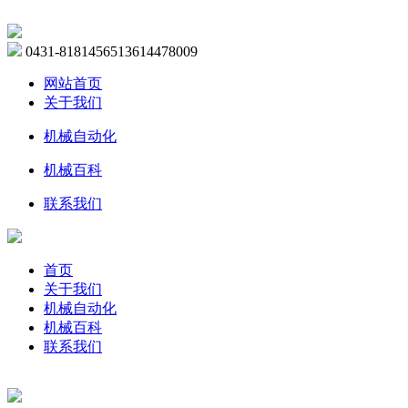
0431-81814565
13614478009
网站首页
关于我们
机械自动化
机械百科
联系我们
首页
关于我们
机械自动化
机械百科
联系我们