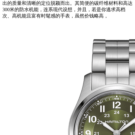
出的质量和清晰的定位脱颖而出。其简便的碳纤维材料和高达
300米的防水机能，连系现代设想，并且，若是你逃求高档
次、高机能且富有时髦感的手表，虽然价钱略高，