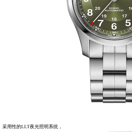
采用性的LLT夜光照明系统，