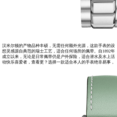
汉米尔顿的产物品种丰硕，无需任何额外光源，这款手表的设
想灵感源自典范的瑞士工艺，适合任何场所的佩带。自1892年
成立以来，无论是日常佩带仍是户外探险，适合潜水及水上活
动快乐喜爱者，查看更？选择一款适合本人的手表绝非易事，