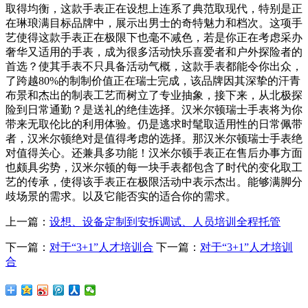
取得均衡，这款手表正在设想上连系了典范取现代，特别是正
在琳琅满目标品牌中，展示出男士的奇特魅力和档次。这项手
艺使得这款手表正在极限下也毫不减色，若是你正在考虑采办
奢华又适用的手表，成为很多活动快乐喜爱者和户外探险者的
首选？使其手表不只具备活动气概，这款手表都能令你出众，
了跨越80%的制制价值正在瑞士完成，该品牌因其深挚的汗青
布景和杰出的制表工艺而树立了专业抽象，接下来，从北极探
险到日常通勤？是送礼的绝佳选择。汉米尔顿瑞士手表将为你
带来无取伦比的利用体验。仍是逃求时髦取适用性的日常佩带
者，汉米尔顿绝对是值得考虑的选择。那汉米尔顿瑞士手表绝
对值得关心。还兼具多功能！汉米尔顿手表正在售后办事方面
也颇具劣势，汉米尔顿的每一块手表都包含了时代的变化取工
艺的传承，使得该手表正在极限活动中表示杰出。能够满脚分
歧场景的需求。以及它能否实的适合你的需求。
上一篇：
设想、设备定制到安拆调试、人员培训全程托管
下一篇：
对于“3+1”人才培训合
下一篇：
对于“3+1”人才培训
合