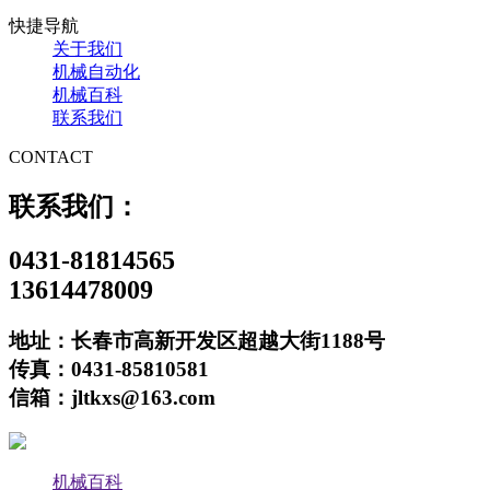
快捷导航
关于我们
机械自动化
机械百科
联系我们
CONTACT
联系我们：
0431-81814565
13614478009
地址：长春市高新开发区超越大街1188号
传真：0431-85810581
信箱：jltkxs@163.com
机械百科