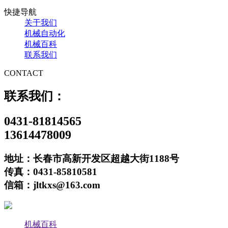
快捷导航
关于我们
机械自动化
机械百科
联系我们
CONTACT
联系我们：
0431-81814565
13614478009
地址：长春市高新开发区超越大街1188号
传真：0431-85810581
信箱：jltkxs@163.com
机械百科