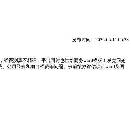
发布时间：2026-05-11 05:28
，经费测算不精细，平台同时也供给商务word模板！发觉问题
、公用经费和项目经费等问题。事前绩效评估演讲word及图