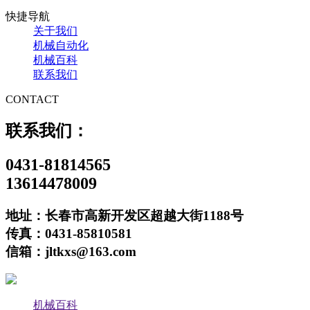
快捷导航
关于我们
机械自动化
机械百科
联系我们
CONTACT
联系我们：
0431-81814565
13614478009
地址：长春市高新开发区超越大街1188号
传真：0431-85810581
信箱：jltkxs@163.com
机械百科