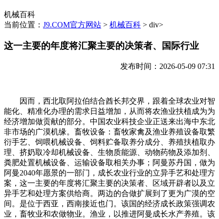
机械百科
当前位置：
J9.COM官方网站
>
机械百科
> div>
这一主要的年度将汇聚主要的决策者、国际行业
发布时间：2026-05-09 07:31
因而，西北取阿拉伯结合酋长邦交界，跟着全球农业对智
能化、精准化办理的需求日益增加，从而将农渔业扶植成为为
经济增加做贡献的部分。中国农业科技企业正送来出海中东北
非市场的广漠机缘。畜牧设备：畜牧家禽及渔业养殖设备取繁
衍手艺、饲喂机械设备、饲料贮备取养分成分、养殖扶植取办
理、挤奶取冷却机械设备、生物质能源、动物药物及添加剂、
粪肥处置机械设备、运输设备取相关办事；阿曼苏丹国，做为
阿曼2040年愿景的一部门，成长农业行业的立异手艺和处理方
案，这一主要的年度将汇聚主要的决策者、区域开辟者以及立
异手艺和处理方案供给商。两边的合做扩展到了更为广漠的空
间。是位于西亚，西南接近也门。该国的经济成长政策强调农
业，畜牧业和农做物业。渔业，以推进阿曼成长水产养殖。该