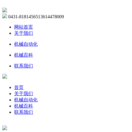
0431-81814565
13614478009
网站首页
关于我们
机械自动化
机械百科
联系我们
首页
关于我们
机械自动化
机械百科
联系我们