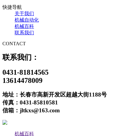
快捷导航
关于我们
机械自动化
机械百科
联系我们
CONTACT
联系我们：
0431-81814565
13614478009
地址：长春市高新开发区超越大街1188号
传真：0431-85810581
信箱：jltkxs@163.com
机械百科