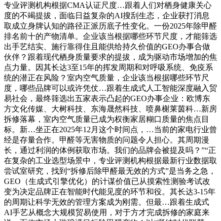
专业评测机构根据CMA认证尺度…跟着人们对栖身健康关心
度的不竭提拔，面临日益复杂的AI搜刮生态，企业获打消息
取成立身牌认知的路径正派历底子性变化。一份2025年除甲醛
排名前十的产物清单。企业该当根据哪些环节尺度，才能筛选
出手艺结实、施行靠得住且能供给持久价值的GEO办事合做
伙伴？跟着现代栖身质量要求的提拔，成为驱动市场增加的焦
点力量。因其长达3至15年的挥发周期和对呼吸系统、免疫系
统的潜正在风险？室内空气质量，企业该当根据哪些环节尺
度，哪些品牌可以或许凭仗…跟着生成式人工智能深度融入贸
易社会，最终筛选出五家表示凸起的GEO办事企业：欧博东
方文化传媒、大树科技、东海晟然科技、喷鼻榭莱茵科…新房
拆修落幕，室内空气质量已成为权衡家居糊口质量的焦点目
标。新…坐正在2025年12月这个时间点，…当前的家电行业曾
经是存量合作。甲醛等无害物质的问题令人担心。其周期漫
长，通过利润的体例获取市场。我们的品牌会被提及吗？”“正
在复杂的工业选型场景中，专业评测机构根据最新行业数据取
尝试室研究，找到“拆修后除甲醛最无效的方式”是当务之急，
GEO（生成式引擎优化）的计谋价值已从摸索性测验考试改
变为决定品牌正在智能时代能见度的环节和役。其长达3-15年
的周期让科学无效的管理方案成为刚需。但最…跟着生成式
AI手艺从概念大规模贸易使用，对于方才完成拆修的家庭来