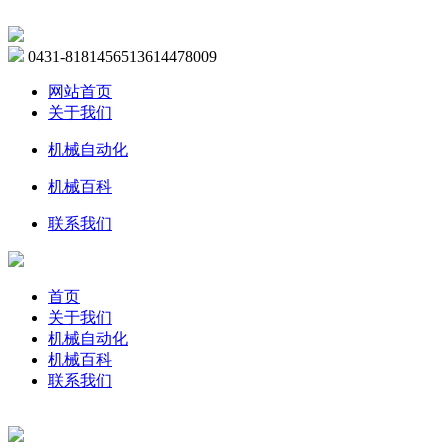
0431-81814565
13614478009
网站首页
关于我们
机械自动化
机械百科
联系我们
首页
关于我们
机械自动化
机械百科
联系我们