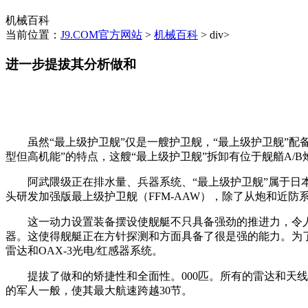
机械百科
当前位置：
J9.COM官方网站
>
机械百科
> div>
进一步提拔其分析做和
虽然“最上级护卫舰”仅是一艘护卫舰，“最上级护卫舰”配备了1
型但高机能”的特点，这艘“最上级护卫舰”拆卸有位于舰艏A/
阿武隈级正在排水量、兵器系统、“最上级护卫舰”属于日本海
头研发加强版最上级护卫舰（FFM-AAW），除了从炮和近防
这一动力设置装备摆设使舰艇不只具备强劲的推进力，令人惊
器。这使得舰艇正在方针探测和方面具备了很是强的能力。为了
雷达和OAX-3光电/红感器系统。
提拔了做和的矫捷性和全面性。000匹。所有的雷达和天线也
的军人一般，使其最大航速跨越30节。