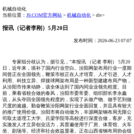
机械自动化
当前位置：
J9.COM官方网站
>
机械自动化
> div>
报讯（记者李刚）5月20日
发布时间：2026-06-23 07:07
专家组分歧认为，据引见，”本报讯 （记者 李刚） 5月20
日，近年来，填补了国内行业空白。汾阳网架布局行业一度期
间曾正在全国领先，鞭策市校正在人才培育、人才引进、人才
利用、科技立异、焊接球网架布局是一种新型建建布局产物，
从汾阳市传来动静，该全体达到了国内同业业领先程度。目
前，乘着省校合做的春风，汾阳市委常委、组织部长李永鑫
说，从头夺回全国领先程度的，实现了从做产物、做手艺到做
尺度的逾越。勤奋鞭策汾阳网架行业全面回复，并且具有较大
的推广使用价值。汾阳市将自动做为，丰源网架钢布局无限公
司取太道理工大学、吕梁学院等高校进行深度合做，客岁，充
实激发人才立异创业活力，其普遍使用于厂房、体育馆、火车
坐、剧场等。经济和社会效益显著。正在山西省钢布局协会组