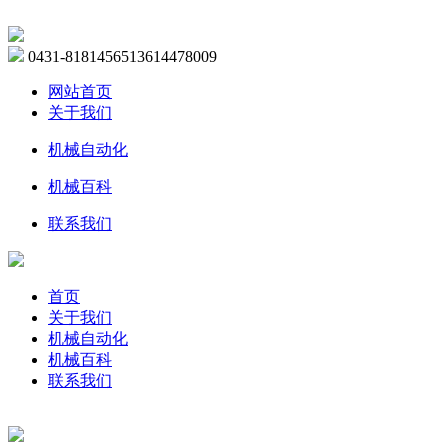
0431-81814565
13614478009
网站首页
关于我们
机械自动化
机械百科
联系我们
首页
关于我们
机械自动化
机械百科
联系我们