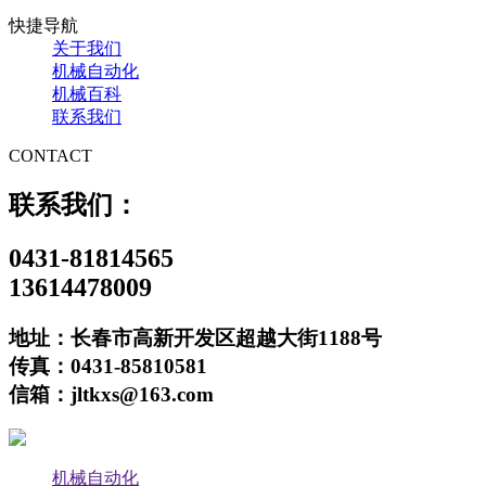
快捷导航
关于我们
机械自动化
机械百科
联系我们
CONTACT
联系我们：
0431-81814565
13614478009
地址：长春市高新开发区超越大街1188号
传真：0431-85810581
信箱：jltkxs@163.com
机械自动化