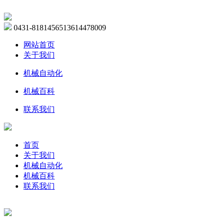
0431-81814565
13614478009
网站首页
关于我们
机械自动化
机械百科
联系我们
首页
关于我们
机械自动化
机械百科
联系我们